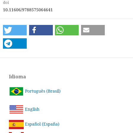
doi
10.11606/9788575064641
Idioma
Português (Brasil)
English
Español (España)