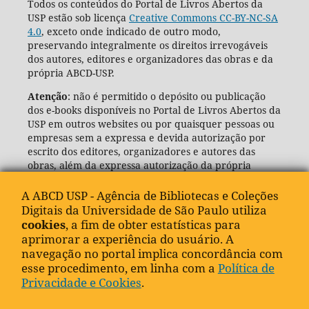
Todos os conteúdos do Portal de Livros Abertos da
USP estão sob licença
Creative Commons CC-BY-NC-SA
4.0
, exceto onde indicado de outro modo,
preservando integralmente os direitos irrevogáveis
dos autores, editores e organizadores das obras e da
própria ABCD-USP.
Atenção
: não é permitido o depósito ou publicação
dos e-books disponíveis no Portal de Livros Abertos da
USP em outros websites ou por quaisquer pessoas ou
empresas sem a expressa e devida autorização por
escrito dos editores, organizadores e autores das
obras, além da expressa autorização da própria
Agência de Bibliotecas e Coleções Digitais da USP
(ABCD-USP).
A ABCD USP - Agência de Bibliotecas e Coleções
Digitais da Universidade de São Paulo utiliza
cookies
, a fim de obter estatísticas para
aprimorar a experiência do usuário. A
navegação no portal implica concordância com
esse procedimento, em linha com a
Política de
Privacidade e Cookies
.