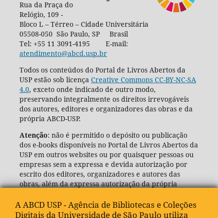
Rua da Praça do
Relógio, 109 -
Bloco L – Térreo – Cidade Universitária
05508-050 São Paulo, SP Brasil
Tel: +55 11 3091-4195 E-mail:
atendimento@abcd.usp.br
Todos os conteúdos do Portal de Livros Abertos da
USP estão sob licença
Creative Commons CC-BY-NC-SA
4.0
, exceto onde indicado de outro modo,
preservando integralmente os direitos irrevogáveis
dos autores, editores e organizadores das obras e da
própria ABCD-USP.
Atenção
: não é permitido o depósito ou publicação
dos e-books disponíveis no Portal de Livros Abertos da
USP em outros websites ou por quaisquer pessoas ou
empresas sem a expressa e devida autorização por
escrito dos editores, organizadores e autores das
obras, além da expressa autorização da própria
Agência de Bibliotecas e Coleções Digitais da USP
(ABCD-USP).
A ABCD USP - Agência de Bibliotecas e Coleções
Digitais da Universidade de São Paulo utiliza