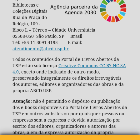
Bibliotecas e
Coleções Digitais
Rua da Praça do
Relógio, 109 -
Bloco L – Térreo – Cidade Universitária
05508-050 São Paulo, SP Brasil
Tel: +55 11 3091-4195 E-mail:
atendimento@abcd.usp.br
Todos os conteúdos do Portal de Livros Abertos da
USP estão sob licença
Creative Commons CC-BY-NC-SA
4.0
, exceto onde indicado de outro modo,
preservando integralmente os direitos irrevogáveis
dos autores, editores e organizadores das obras e da
própria ABCD-USP.
Atenção
: não é permitido o depósito ou publicação
dos e-books disponíveis no Portal de Livros Abertos da
USP em outros websites ou por quaisquer pessoas ou
empresas sem a expressa e devida autorização por
escrito dos editores, organizadores e autores das
obras, além da expressa autorização da própria
Agência de Bibliotecas e Coleções Digitais da USP