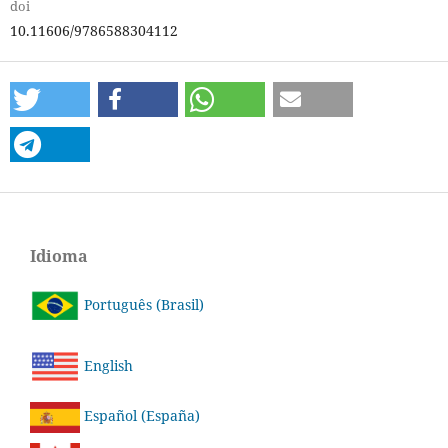
doi
10.11606/9786588304112
Idioma
Português (Brasil)
English
Español (España)