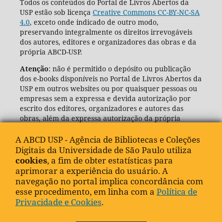
Todos os conteúdos do Portal de Livros Abertos da
USP estão sob licença
Creative Commons CC-BY-NC-SA
4.0
, exceto onde indicado de outro modo,
preservando integralmente os direitos irrevogáveis
dos autores, editores e organizadores das obras e da
própria ABCD-USP.
Atenção
: não é permitido o depósito ou publicação
dos e-books disponíveis no Portal de Livros Abertos da
USP em outros websites ou por quaisquer pessoas ou
empresas sem a expressa e devida autorização por
escrito dos editores, organizadores e autores das
obras, além da expressa autorização da própria
Agência de Bibliotecas e Coleções Digitais da USP
(ABCD-USP).
A ABCD USP - Agência de Bibliotecas e Coleções
Digitais da Universidade de São Paulo utiliza
cookies
, a fim de obter estatísticas para
aprimorar a experiência do usuário. A
navegação no portal implica concordância com
esse procedimento, em linha com a
Política de
Privacidade e Cookies
.