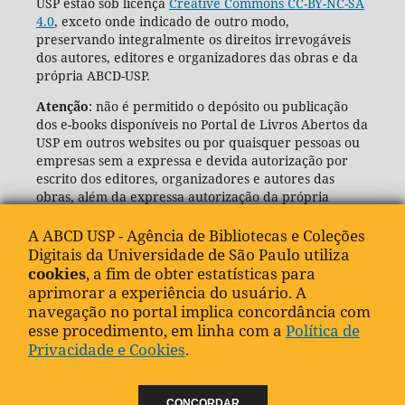
USP estão sob licença
Creative Commons CC-BY-NC-SA
4.0
, exceto onde indicado de outro modo,
preservando integralmente os direitos irrevogáveis
dos autores, editores e organizadores das obras e da
própria ABCD-USP.
Atenção
: não é permitido o depósito ou publicação
dos e-books disponíveis no Portal de Livros Abertos da
USP em outros websites ou por quaisquer pessoas ou
empresas sem a expressa e devida autorização por
escrito dos editores, organizadores e autores das
obras, além da expressa autorização da própria
Agência de Bibliotecas e Coleções Digitais da USP
(ABCD-USP).
A ABCD USP - Agência de Bibliotecas e Coleções
Digitais da Universidade de São Paulo utiliza
cookies
, a fim de obter estatísticas para
aprimorar a experiência do usuário. A
navegação no portal implica concordância com
esse procedimento, em linha com a
Política de
Privacidade e Cookies
.
CONCORDAR