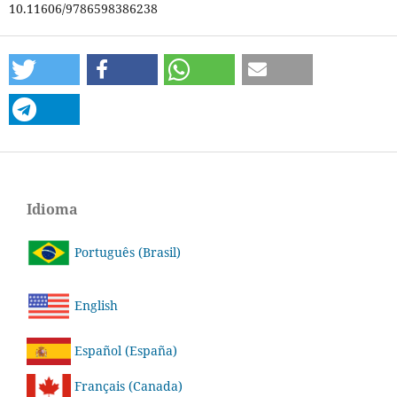
10.11606/9786598386238
Idioma
Português (Brasil)
English
Español (España)
Français (Canada)