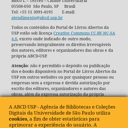
Bloco L – Térreo – Cidade Universitária
05508-050 São Paulo, SP Brasil
Tel: +55 11 3091-4195 E-mail:
atendimento@abcd.usp.br
Todos os conteúdos do Portal de Livros Abertos da
USP estão sob licença
Creative Commons CC-BY-NC-SA
4.0
, exceto onde indicado de outro modo,
preservando integralmente os direitos irrevogáveis
dos autores, editores e organizadores das obras e da
própria ABCD-USP.
Atenção
: não é permitido o depósito ou publicação
dos e-books disponíveis no Portal de Livros Abertos da
USP em outros websites ou por quaisquer pessoas ou
empresas sem a expressa e devida autorização por
escrito dos editores, organizadores e autores das
obras, além da expressa autorização da própria
Agência de Bibliotecas e Coleções Digitais da USP
(ABCD-USP).
A ABCD USP - Agência de Bibliotecas e Coleções
Digitais da Universidade de São Paulo utiliza
cookies
, a fim de obter estatísticas para
aprimorar a experiência do usuário. A