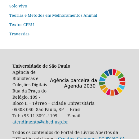
Solo vivo
Teorias e Métodos em Melhoramentos Animal
Textos CERU
Travessias
Universidade de São Paulo
Agência de
Bibliotecas e
Coleções Digitais
Rua da Praça do
Relógio, 109 -
Bloco L – Térreo – Cidade Universitária
05508-050 São Paulo, SP Brasil
Tel: +55 11 3091-4195 E-mail:
atendimento@abcd.usp.br
Todos os conteúdos do Portal de Livros Abertos da
USP estão sob licença
Creative Commons CC-BY-NC-SA