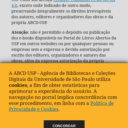
4.0
, exceto onde indicado de outro modo,
preservando integralmente os direitos irrevogáveis
dos autores, editores e organizadores das obras e da
própria ABCD-USP.
Atenção
: não é permitido o depósito ou publicação
dos e-books disponíveis no Portal de Livros Abertos da
USP em outros websites ou por quaisquer pessoas ou
empresas sem a expressa e devida autorização por
escrito dos editores, organizadores e autores das
obras, além da expressa autorização da própria
Agência de Bibliotecas e Coleções Digitais da USP
(ABCD-USP).
A ABCD USP - Agência de Bibliotecas e Coleções
Digitais da Universidade de São Paulo utiliza
cookies
, a fim de obter estatísticas para
aprimorar a experiência do usuário. A
navegação no portal implica concordância com
esse procedimento, em linha com a
Política de
Privacidade e Cookies
.
CONCORDAR