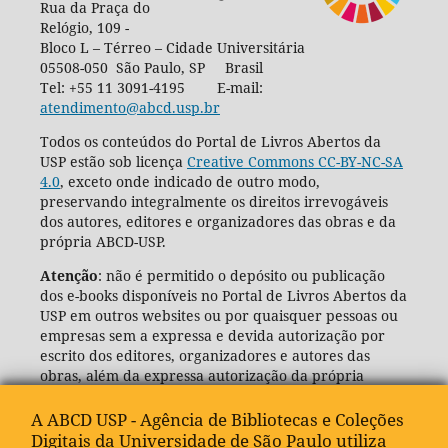
Rua da Praça do
Relógio, 109 -
Bloco L – Térreo – Cidade Universitária
05508-050 São Paulo, SP Brasil
Tel: +55 11 3091-4195 E-mail:
atendimento@abcd.usp.br
Todos os conteúdos do Portal de Livros Abertos da
USP estão sob licença
Creative Commons CC-BY-NC-SA
4.0
, exceto onde indicado de outro modo,
preservando integralmente os direitos irrevogáveis
dos autores, editores e organizadores das obras e da
própria ABCD-USP.
Atenção
: não é permitido o depósito ou publicação
dos e-books disponíveis no Portal de Livros Abertos da
USP em outros websites ou por quaisquer pessoas ou
empresas sem a expressa e devida autorização por
escrito dos editores, organizadores e autores das
obras, além da expressa autorização da própria
Agência de Bibliotecas e Coleções Digitais da USP
(ABCD-USP).
A ABCD USP - Agência de Bibliotecas e Coleções
Digitais da Universidade de São Paulo utiliza