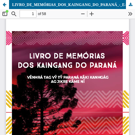
LIVRO_DE_MEMÓRIAS_DOS_KAINGANG_DO_PARANÁ_-_E-BOOK__2_.pdf