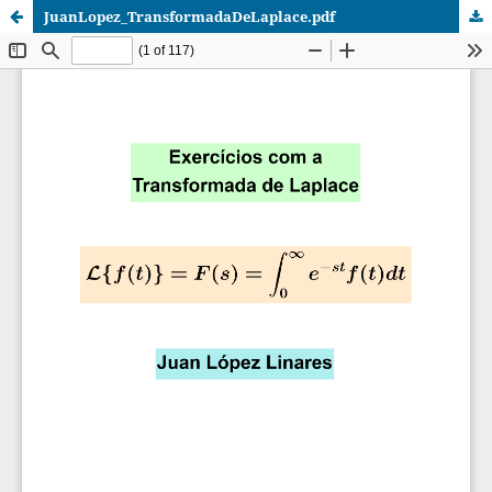
JuanLopez_TransformadaDeLaplace.pdf