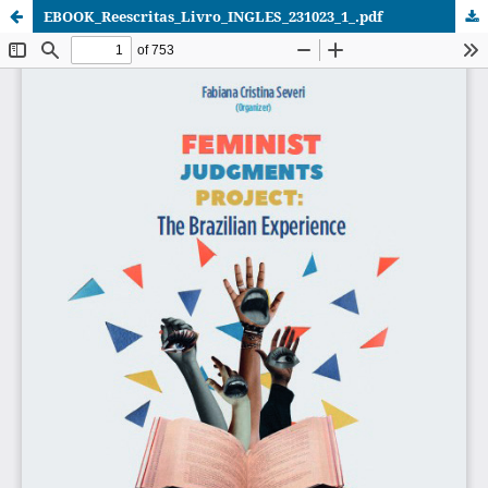
EBOOK_Reescritas_Livro_INGLES_231023_1_.pdf