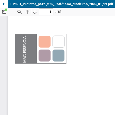
LIVRO_Projetos_para_um_Cotidiano_Moderno_2022_01_19.pdf