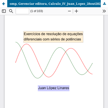
omp, Gerenciar editora, Calculo_IV_Juan_Lopez_28out2021.pdf