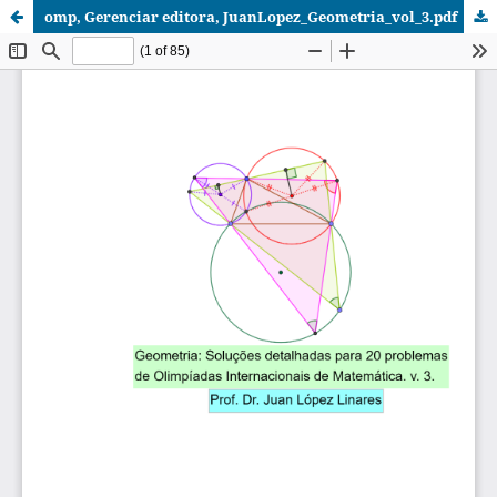
omp, Gerenciar editora, JuanLopez_Geometria_vol_3.pdf