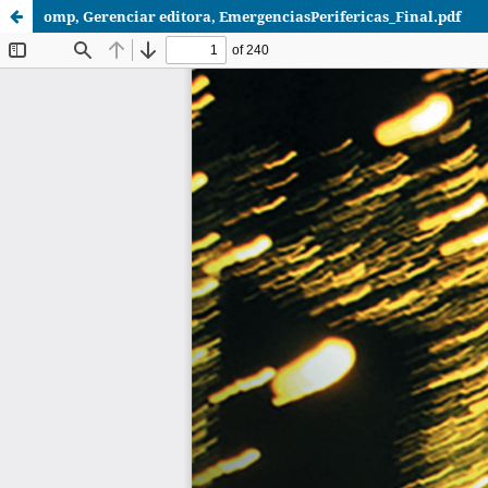
omp, Gerenciar editora, EmergenciasPerifericas_Final.pdf