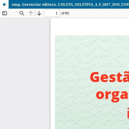
omp, Gerenciar editora, COLETA_SELETIVA_4_9_2017_DOI_USP