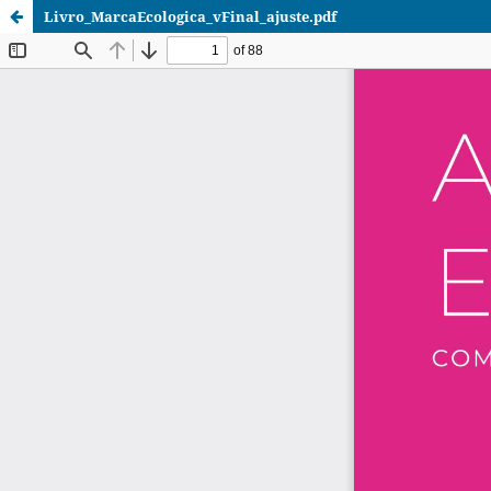
Livro_MarcaEcologica_vFinal_ajuste.pdf