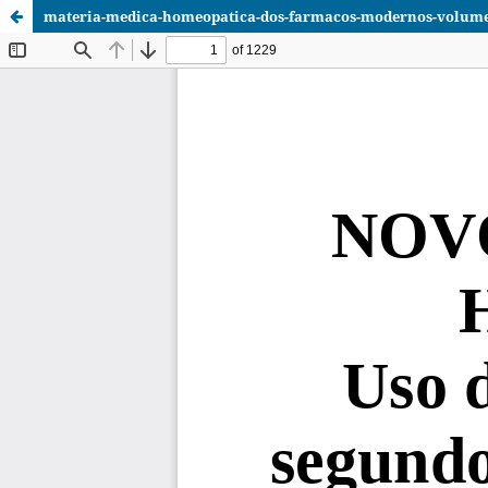
materia-medica-homeopatica-dos-farmacos-modernos-volume-