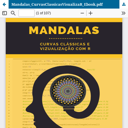
Mandalas_CurvasClassicasVisualizaR_Ebook.pdf