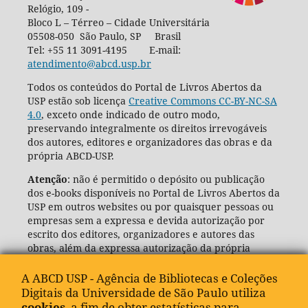
Relógio, 109 -
Bloco L – Térreo – Cidade Universitária
05508-050 São Paulo, SP Brasil
Tel: +55 11 3091-4195 E-mail:
atendimento@abcd.usp.br
Todos os conteúdos do Portal de Livros Abertos da
USP estão sob licença
Creative Commons CC-BY-NC-SA
4.0
, exceto onde indicado de outro modo,
preservando integralmente os direitos irrevogáveis
dos autores, editores e organizadores das obras e da
própria ABCD-USP.
Atenção
: não é permitido o depósito ou publicação
dos e-books disponíveis no Portal de Livros Abertos da
USP em outros websites ou por quaisquer pessoas ou
empresas sem a expressa e devida autorização por
escrito dos editores, organizadores e autores das
obras, além da expressa autorização da própria
Agência de Bibliotecas e Coleções Digitais da USP
(ABCD-USP).
A ABCD USP - Agência de Bibliotecas e Coleções
Digitais da Universidade de São Paulo utiliza
cookies
, a fim de obter estatísticas para