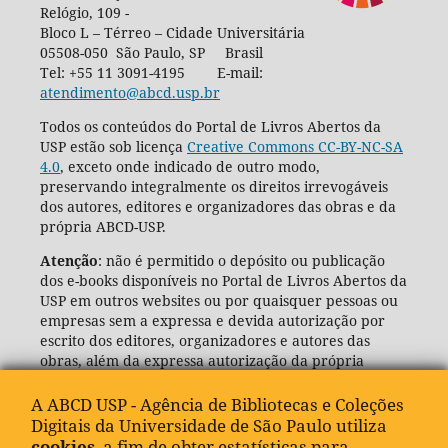
Relógio, 109 -
Bloco L – Térreo – Cidade Universitária
05508-050 São Paulo, SP Brasil
Tel: +55 11 3091-4195 E-mail:
atendimento@abcd.usp.br
Todos os conteúdos do Portal de Livros Abertos da
USP estão sob licença
Creative Commons CC-BY-NC-SA
4.0
, exceto onde indicado de outro modo,
preservando integralmente os direitos irrevogáveis
dos autores, editores e organizadores das obras e da
própria ABCD-USP.
Atenção
: não é permitido o depósito ou publicação
dos e-books disponíveis no Portal de Livros Abertos da
USP em outros websites ou por quaisquer pessoas ou
empresas sem a expressa e devida autorização por
escrito dos editores, organizadores e autores das
obras, além da expressa autorização da própria
Agência de Bibliotecas e Coleções Digitais da USP
(ABCD-USP).
A ABCD USP - Agência de Bibliotecas e Coleções
Digitais da Universidade de São Paulo utiliza
cookies
, a fim de obter estatísticas para