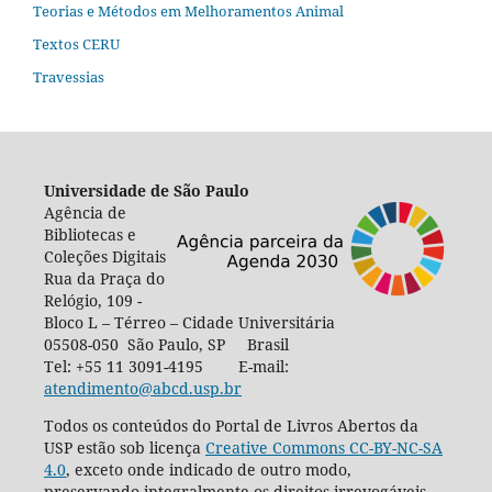
Teorias e Métodos em Melhoramentos Animal
Textos CERU
Travessias
Universidade de São Paulo
Agência de
Bibliotecas e
Coleções Digitais
Rua da Praça do
Relógio, 109 -
Bloco L – Térreo – Cidade Universitária
05508-050 São Paulo, SP Brasil
Tel: +55 11 3091-4195 E-mail:
atendimento@abcd.usp.br
Todos os conteúdos do Portal de Livros Abertos da
USP estão sob licença
Creative Commons CC-BY-NC-SA
4.0
, exceto onde indicado de outro modo,
preservando integralmente os direitos irrevogáveis