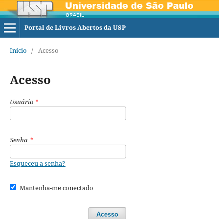
Portal de Livros Abertos da USP
Início
/
Acesso
Acesso
Usuário
*
Senha
*
Esqueceu a senha?
Mantenha-me conectado
Acesso