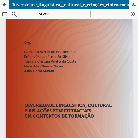
Diversidade_linguística__cultural_e_relações_étnico-raciais_em_contextos_de_formação.pdf