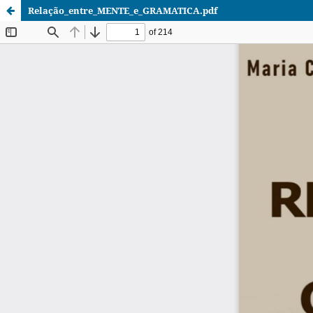
Relação_entre_MENTE_e_GRAMATICA.pdf