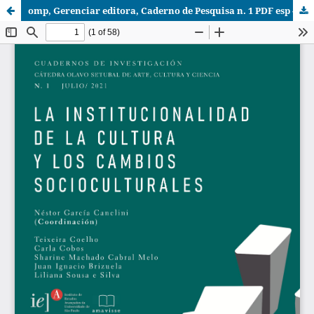
omp, Gerenciar editora, Caderno de Pesquisa n. 1 PDF esp - portal usp (1).pdf