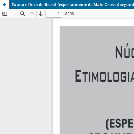
35 da
Fauna e flora do Brasil (especialmente do Mato Grosso) segund