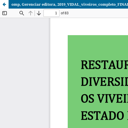
omp, Gerenciar editora, 2019_VIDAL_viveiros_completo_FINA