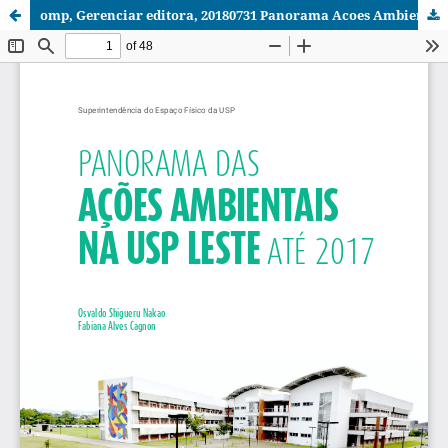
omp, Gerenciar editora, 20180731 Panorama Acoes Ambientais - USP Leste 2Ed.pdf