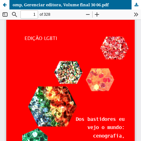
omp, Gerenciar editora, Volume final 30 06.pdf