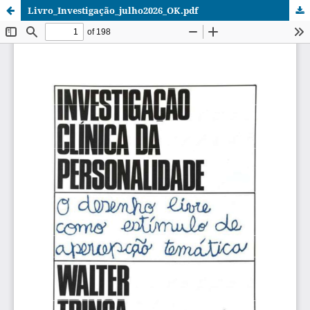
Livro_Investigação_julho2026_OK.pdf