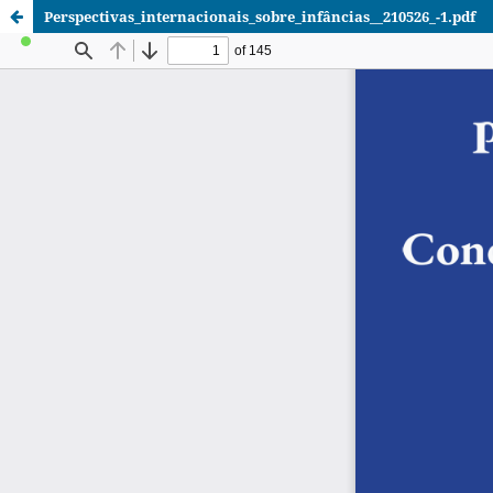
Perspectivas_internacionais_sobre_infâncias__210526_-1.pdf