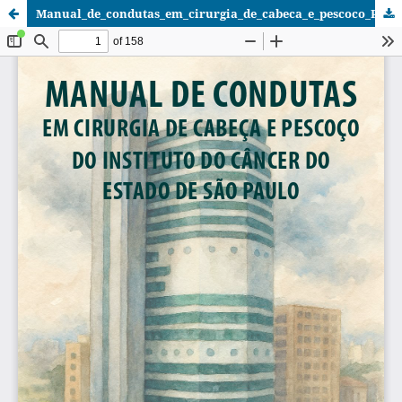
Manual_de_condutas_em_cirurgia_de_cabeca_e_pescoco_Portal_Livros.pdf