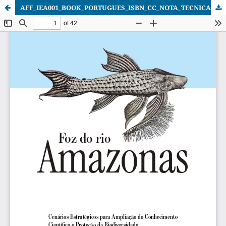
AFF_IEA001_BOOK_PORTUGUES_ISBN_CC_NOTA_TECNICA.pdf