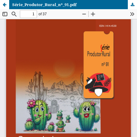
Série_Produtor_Rural_nº_91.pdf