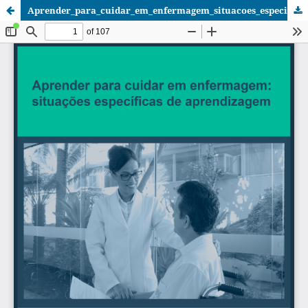
Aprender_para_cuidar_em_enfermagem_situacoes_especificas.pdf