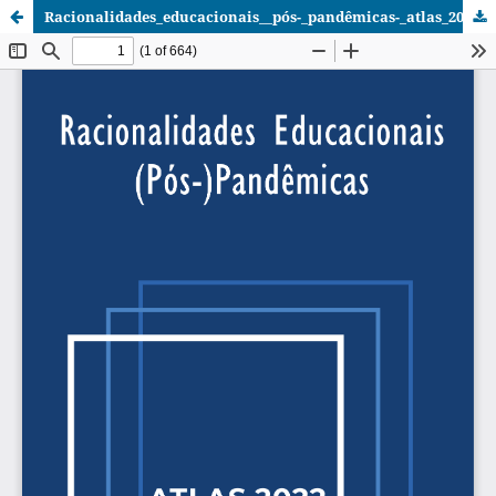
Racionalidades_educacionais__pós-_pandêmicas-_atlas_2022.pdf