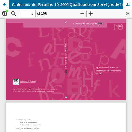
Cadernos_de_Estudos_10_2005 Qualidade em Serviços de Informação- uma experiência EAD.pdf