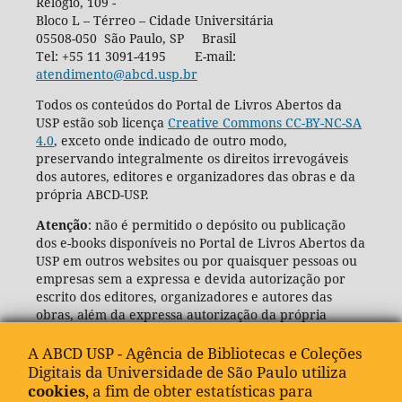
Relógio, 109 -
Bloco L – Térreo – Cidade Universitária
05508-050 São Paulo, SP Brasil
Tel: +55 11 3091-4195 E-mail:
atendimento@abcd.usp.br
Todos os conteúdos do Portal de Livros Abertos da
USP estão sob licença
Creative Commons CC-BY-NC-SA
4.0
, exceto onde indicado de outro modo,
preservando integralmente os direitos irrevogáveis
dos autores, editores e organizadores das obras e da
própria ABCD-USP.
Atenção
: não é permitido o depósito ou publicação
dos e-books disponíveis no Portal de Livros Abertos da
USP em outros websites ou por quaisquer pessoas ou
empresas sem a expressa e devida autorização por
escrito dos editores, organizadores e autores das
obras, além da expressa autorização da própria
Agência de Bibliotecas e Coleções Digitais da USP
(ABCD-USP).
A ABCD USP - Agência de Bibliotecas e Coleções
Digitais da Universidade de São Paulo utiliza
cookies
, a fim de obter estatísticas para