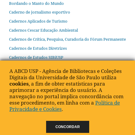
Bordando o Manto do Mundo
Caderno de jornalismo esportivo
Cadernos Aplicados de Turismo
Cadernos Cescar Educação Ambiental
Cadernos de Crítica, Pesquisa, Curadoria do Fórum Permanente
Cadernos de Estudos Diretrizes
Cadernos de Estudos SIBiUSP
Cadernos de Terminologia e Tradução
A ABCD USP - Agência de Bibliotecas e Coleções
Cadernos do IEB
Digitais da Universidade de São Paulo utiliza
cookies
, a fim de obter estatísticas para
Cátedra Alfredo Bosi de Educação Básica
aprimorar a experiência do usuário. A
Cátedra Josué de Castro
navegação no portal implica concordância com
esse procedimento, em linha com a
Política de
Cátedra Luiz de Queiroz
Privacidade e Cookies
.
Cátedra Olavo Setubal de Arte, Cultura e Ciência
Cátedra UNESCO de Direto à Educação
CONCORDAR
Cátedra W. B. Yeats de Estudos Irlandeses