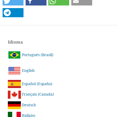
Idioma
Português (Brasil)
English
Español (España)
Français (Canada)
Deutsch
Italiano