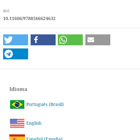
doi
10.11606/9788566624632
Idioma
Português (Brasil)
English
Español (España)