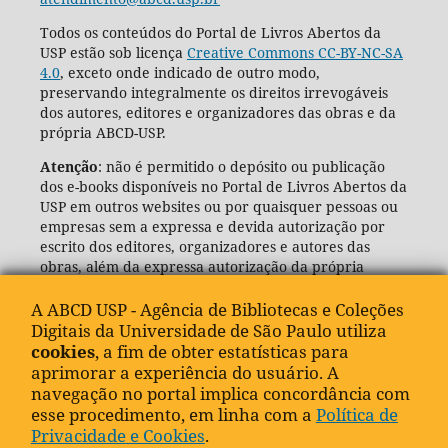
Todos os conteúdos do Portal de Livros Abertos da
USP estão sob licença
Creative Commons CC-BY-NC-SA
4.0
, exceto onde indicado de outro modo,
preservando integralmente os direitos irrevogáveis
dos autores, editores e organizadores das obras e da
própria ABCD-USP.
Atenção
: não é permitido o depósito ou publicação
dos e-books disponíveis no Portal de Livros Abertos da
USP em outros websites ou por quaisquer pessoas ou
empresas sem a expressa e devida autorização por
escrito dos editores, organizadores e autores das
obras, além da expressa autorização da própria
Agência de Bibliotecas e Coleções Digitais da USP
(ABCD-USP).
A ABCD USP - Agência de Bibliotecas e Coleções
Digitais da Universidade de São Paulo utiliza
cookies
, a fim de obter estatísticas para
aprimorar a experiência do usuário. A
navegação no portal implica concordância com
esse procedimento, em linha com a
Política de
Privacidade e Cookies
.