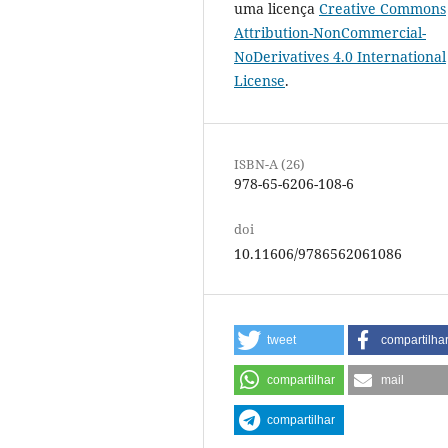
uma licença
Creative Commons
Attribution-NonCommercial-
NoDerivatives 4.0 International
License
.
ISBN-A (26)
978-65-6206-108-6
doi
10.11606/9786562061086
tweet
compartilha
compartilhar
mail
compartilhar