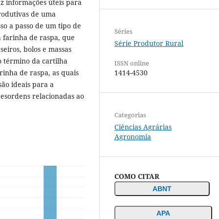
az informações úteis para
produtivas de uma
so a passo de um tipo de
Séries
 farinha de raspa, que
Série Produtor Rural
seiros, bolos e massas
 término da cartilha
ISSN online
rinha de raspa, as quais
1414-4530
são ideais para a
desordens relacionadas ao
Categorias
Ciências Agrárias
Agronomia
COMO CITAR
ABNT
APA