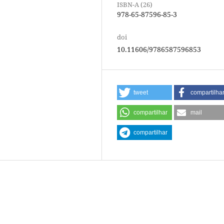
ISBN-A (26)
978-65-87596-85-3
doi
10.11606/9786587596853
tweet
compartilha
compartilhar
mail
compartilhar