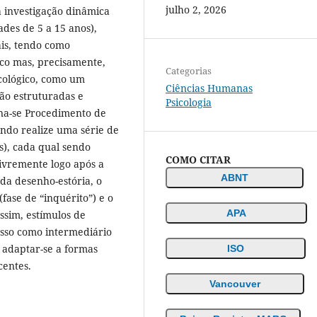
julho 2, 2026
 investigação dinâmica
ades de 5 a 15 anos),
ais, tendo como
ico mas, precisamente,
Categorias
icológico, como um
Ciências Humanas
ão estruturadas e
Psicologia
ina-se Procedimento de
ndo realize uma série de
s), cada qual sendo
COMO CITAR
livremente logo após a
ABNT
da desenho-estória, o
ase de “inquérito”) e o
APA
assim, estímulos de
esso como intermediário
o adaptar-se a formas
ISO
centes.
Vancouver