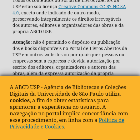
Todos os conteúdos do Portal de Livros Abertos da
USP estão sob licença
Creative Commons CC-BY-NC-SA
4.0
, exceto onde indicado de outro modo,
preservando integralmente os direitos irrevogáveis
dos autores, editores e organizadores das obras e da
própria ABCD-USP.
Atenção
: não é permitido o depósito ou publicação
dos e-books disponíveis no Portal de Livros Abertos da
USP em outros websites ou por quaisquer pessoas ou
empresas sem a expressa e devida autorização por
escrito dos editores, organizadores e autores das
obras, além da expressa autorização da própria
Agência de Bibliotecas e Coleções Digitais da USP
(ABCD-USP).
A ABCD USP - Agência de Bibliotecas e Coleções
Digitais da Universidade de São Paulo utiliza
cookies
, a fim de obter estatísticas para
aprimorar a experiência do usuário. A
navegação no portal implica concordância com
esse procedimento, em linha com a
Política de
Privacidade e Cookies
.