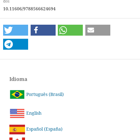
doi
10.11606/9788566624694
Idioma
Português (Brasil)
English
Español (España)