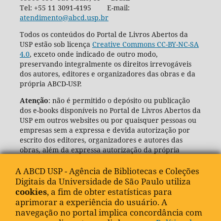
Tel: +55 11 3091-4195 E-mail:
atendimento@abcd.usp.br
Todos os conteúdos do Portal de Livros Abertos da
USP estão sob licença
Creative Commons CC-BY-NC-SA
4.0
, exceto onde indicado de outro modo,
preservando integralmente os direitos irrevogáveis
dos autores, editores e organizadores das obras e da
própria ABCD-USP.
Atenção
: não é permitido o depósito ou publicação
dos e-books disponíveis no Portal de Livros Abertos da
USP em outros websites ou por quaisquer pessoas ou
empresas sem a expressa e devida autorização por
escrito dos editores, organizadores e autores das
obras, além da expressa autorização da própria
Agência de Bibliotecas e Coleções Digitais da USP
(ABCD-USP).
A ABCD USP - Agência de Bibliotecas e Coleções
Digitais da Universidade de São Paulo utiliza
cookies
, a fim de obter estatísticas para
aprimorar a experiência do usuário. A
navegação no portal implica concordância com