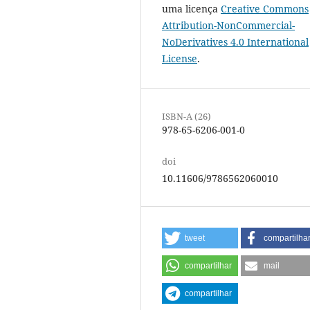
uma licença
Creative Commons
Attribution-NonCommercial-
NoDerivatives 4.0 International
License
.
ISBN-A (26)
978-65-6206-001-0
doi
10.11606/9786562060010
tweet
compartilha
compartilhar
mail
compartilhar