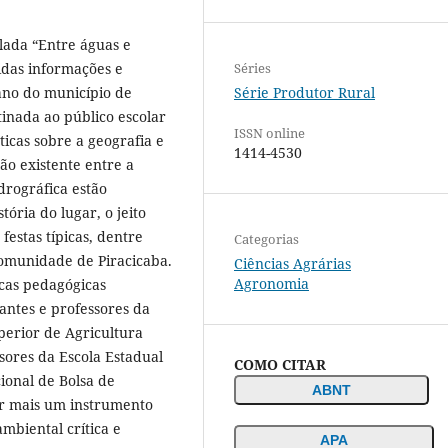
ulada “Entre águas e
Séries
idas informações e
Série Produtor Rural
bano do município de
tinada ao público escolar
ISSN online
ticas sobre a geografia e
1414-4530
xão existente entre a
drográfica estão
ória do lugar, o jeito
festas típicas, dentre
Categorias
comunidade de Piracicaba.
Ciências Agrárias
Agronomia
cas pedagógicas
dantes e professores da
perior de Agricultura
sores da Escola Estadual
COMO CITAR
ional de Bolsa de
ABNT
ser mais um instrumento
mbiental crítica e
APA