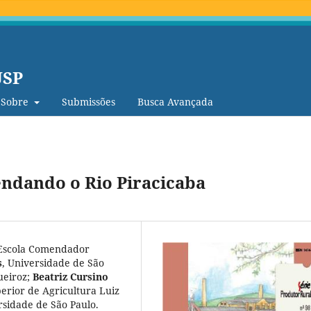
USP
Sobre
Submissões
Busca Avançada
endando o Rio Piracicaba
Escola Comendador
s
,
Universidade de São
ueiroz
;
Beatriz Cursino
erior de Agricultura Luiz
rsidade de São Paulo.