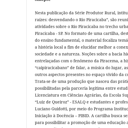
Nesta publicação da Série Produtor Rural, intit
raízes: desvendando o Rio Piracicaba”, são reun
atividades sobre o Rio Piracicaba no trecho ur
Piracicaba - SP. No formato de uma cartilha, des
do ensino fundamental, o material focaliza temá
a história local a fim de elucidar melhor a cone
sociedade e a natureza. Noções sobre a bacia hi
entrelaçadas com o fenômeno da Piracema, a hist
“caipiracicabano” de falar, a música do lugar, as 
outros aspectos presentes no espaço vivido da 
Trata-se de uma produção que nasceu das práti
possibilitadas pela parceria legítima entre estu
Licenciatura em Ciências Agrárias, da Escola Su
“Luiz de Queiroz” - ESALQ e estudantes e profes
Luciano Guidotti, por meio do Programa Instituc
Iniciação à Docência – PIBID. A cartilha busca 
para possibilitar a promoção de uma educação a