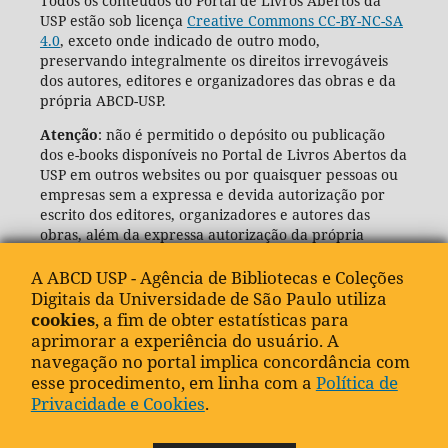
Todos os conteúdos do Portal de Livros Abertos da
USP estão sob licença
Creative Commons CC-BY-NC-SA
4.0
, exceto onde indicado de outro modo,
preservando integralmente os direitos irrevogáveis
dos autores, editores e organizadores das obras e da
própria ABCD-USP.
Atenção
: não é permitido o depósito ou publicação
dos e-books disponíveis no Portal de Livros Abertos da
USP em outros websites ou por quaisquer pessoas ou
empresas sem a expressa e devida autorização por
escrito dos editores, organizadores e autores das
obras, além da expressa autorização da própria
Agência de Bibliotecas e Coleções Digitais da USP
(ABCD-USP).
A ABCD USP - Agência de Bibliotecas e Coleções
Digitais da Universidade de São Paulo utiliza
cookies
, a fim de obter estatísticas para
aprimorar a experiência do usuário. A
navegação no portal implica concordância com
esse procedimento, em linha com a
Política de
Privacidade e Cookies
.