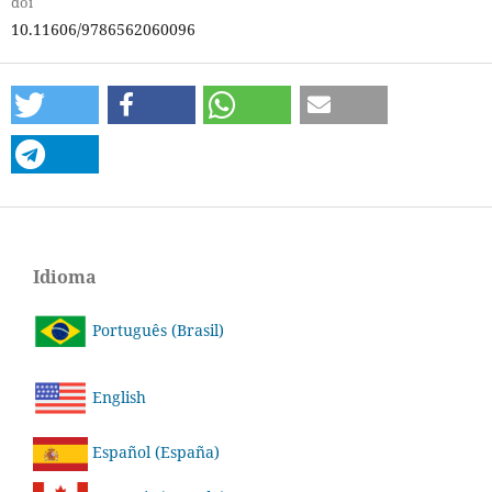
doi
10.11606/9786562060096
Idioma
Português (Brasil)
English
Español (España)