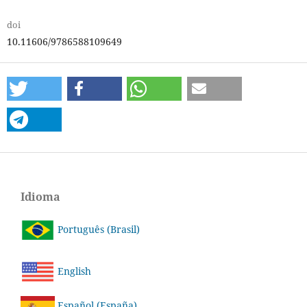
doi
10.11606/9786588109649
Idioma
Português (Brasil)
English
Español (España)