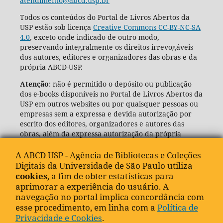
atendimento@abcd.usp.br
Todos os conteúdos do Portal de Livros Abertos da
USP estão sob licença
Creative Commons CC-BY-NC-SA
4.0
, exceto onde indicado de outro modo,
preservando integralmente os direitos irrevogáveis
dos autores, editores e organizadores das obras e da
própria ABCD-USP.
Atenção
: não é permitido o depósito ou publicação
dos e-books disponíveis no Portal de Livros Abertos da
USP em outros websites ou por quaisquer pessoas ou
empresas sem a expressa e devida autorização por
escrito dos editores, organizadores e autores das
obras, além da expressa autorização da própria
Agência de Bibliotecas e Coleções Digitais da USP
(ABCD-USP).
A ABCD USP - Agência de Bibliotecas e Coleções
Digitais da Universidade de São Paulo utiliza
cookies
, a fim de obter estatísticas para
aprimorar a experiência do usuário. A
navegação no portal implica concordância com
esse procedimento, em linha com a
Política de
Privacidade e Cookies
.