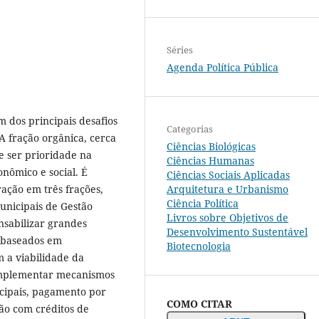
Séries
Agenda Política Pública
m dos principais desafios
Categorias
 A fração orgânica, cerca
Ciências Biológicas
e ser prioridade na
Ciências Humanas
nômico e social. É
Ciências Sociais Aplicadas
ação em três frações,
Arquitetura e Urbanismo
Ciência Política
Municipais de Gestão
Livros sobre Objetivos de
nsabilizar grandes
Desenvolvimento Sustentável
o baseados em
Biotecnologia
 a viabilidade da
implementar mecanismos
cipais, pagamento por
COMO CITAR
ção com créditos de