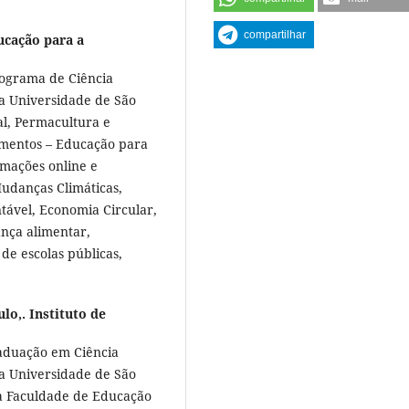
compartilhar
ucação para a
rograma de Ciência
da Universidade de São
al, Permacultura e
lementos – Educação para
rmações online e
Mudanças Climáticas,
ável, Economia Circular,
ança alimentar,
de escolas públicas,
lo,. Instituto de
raduação em Ciência
da Universidade de São
da Faculdade de Educação