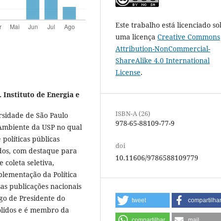
Este trabalho está licenciado so
uma licença
Creative Commons
Attribution-NonCommercial-
ShareAlike 4.0 International
License
.
 Instituto de Energia e
ISBN-A (26)
rsidade de São Paulo
978-65-88109-77-9
 Ambiente da USP no qual
políticas públicas
doi
idos, com destaque para
10.11606/9786588109779
 coleta seletiva,
plementação da Política
sas publicações nacionais
rgo de Presidente do
tweet
compartilha
Sólidos e é membro da
compartilhar
mail